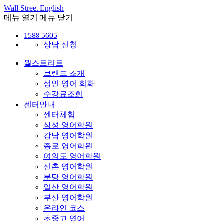
Wall Street English
메뉴 열기
메뉴 닫기
1588 5605
상담 신청
월스트리트
브랜드 소개
성인 영어 회화
수강료조회
센터안내
센터체험
삼성 영어학원
강남 영어학원
종로 영어학원
여의도 영어학원
신촌 영어학원
분당 영어학원
일산 영어학원
부산 영어학원
온라인 코스
초중고 영어