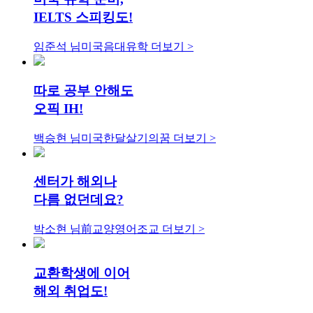
IELTS 스피킹도!
임준석 님
미국음대유학
더보기 >
따로 공부 안해도
오픽 IH!
백승현 님
미국한달살기의꿈
더보기 >
센터가 해외나
다름 없던데요?
박소현 님
前교양영어조교
더보기 >
교환학생에 이어
해외 취업도!