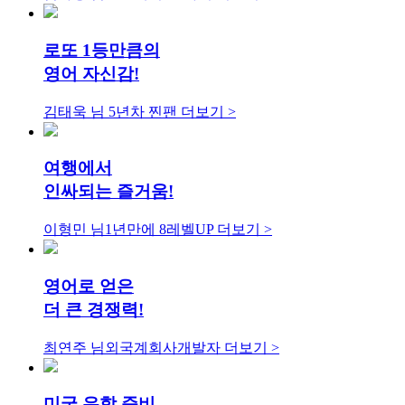
로또 1등만큼의
영어 자신감!
김태욱 님
5년차 찐팬
더보기 >
여행에서
인싸되는 즐거움!
이형민 님
1년만에 8레벨UP
더보기 >
영어로 얻은
더 큰 경쟁력!
최연주 님
외국계회사개발자
더보기 >
미국 유학 준비,