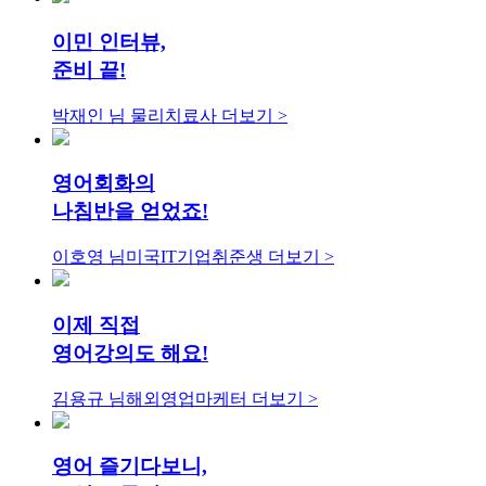
이민 인터뷰,
준비 끝!
박재인 님
물리치료사
더보기 >
영어회화의
나침반을 얻었죠!
이호영 님
미국IT기업취준생
더보기 >
이제 직접
영어강의도 해요!
김용규 님
해외영업마케터
더보기 >
영어 즐기다보니,