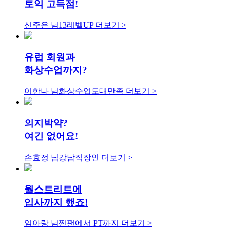
토익 고득점!
신주은 님
13레벨UP
더보기 >
유럽 회원과
화상수업까지?
이한나 님
화상수업도대만족
더보기 >
의지박약?
여긴 없어요!
손효정 님
강남직장인
더보기 >
월스트리트에
입사까지 했죠!
임아랑 님
찐팬에서 PT까지
더보기 >