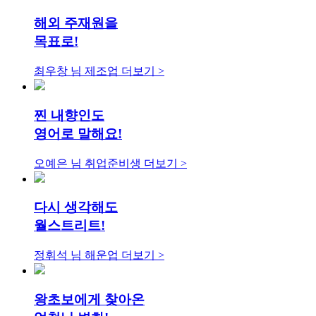
해외 주재원을
목표로!
최우창 님
제조업
더보기 >
찐 내향인도
영어로 말해요!
오예은 님
취업준비생
더보기 >
다시 생각해도
월스트리트!
정휘석 님
해운업
더보기 >
왕초보에게 찾아온