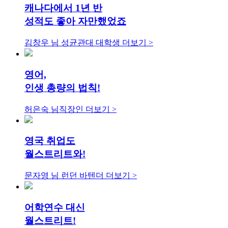
캐나다에서 1년 반
성적도 좋아 자만했었죠
김창우 님
성균관대 대학생
더보기 >
영어,
인생 총량의 법칙!
허은숙 님
직장인
더보기 >
영국 취업도
월스트리트와!
문자영 님
런던 바텐더
더보기 >
어학연수 대신
월스트리트!