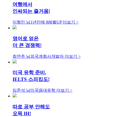
여행에서
인싸되는 즐거움!
이형민 님
1년만에 8레벨UP
더보기 >
영어로 얻은
더 큰 경쟁력!
최연주 님
외국계회사개발자
더보기 >
미국 유학 준비,
IELTS 스피킹도!
임준석 님
미국음대유학
더보기 >
따로 공부 안해도
오픽 IH!