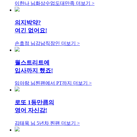
이한나 님
화상수업도대만족
더보기 >
의지박약?
여긴 없어요!
손효정 님
강남직장인
더보기 >
월스트리트에
입사까지 했죠!
임아랑 님
찐팬에서 PT까지
더보기 >
로또 1등만큼의
영어 자신감!
김태욱 님
5년차 찐팬
더보기 >