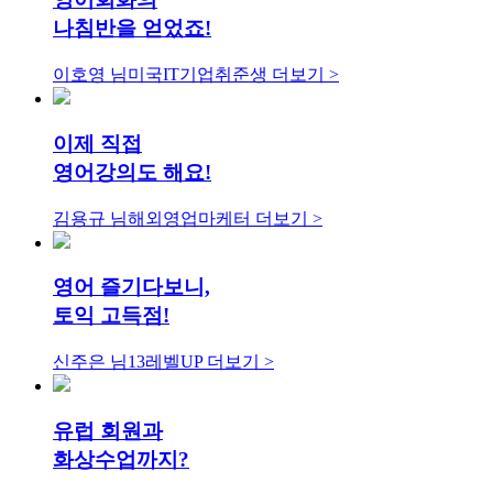
나침반을 얻었죠!
이호영 님
미국IT기업취준생
더보기 >
이제 직접
영어강의도 해요!
김용규 님
해외영업마케터
더보기 >
영어 즐기다보니,
토익 고득점!
신주은 님
13레벨UP
더보기 >
유럽 회원과
화상수업까지?